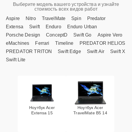
Выберите модель вашего устройства и узнайте
стоимость всех видов работ
Aspire
Nitro
TravelMate
Spin
Predator
Extensa
Swift
Enduro
Enduro Urban
Porsche Design
ConceptD
Swift Go
Aspire Vero
eMachines
Ferrari
Timeline
PREDATOR HELIOS
PREDATOR TRITON
Swift Edge
Swift Air
Swift X
Swift Lite
Ноутбук Acer
Ноутбук Acer
Extensa 15
TravelMate B5 14