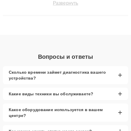
Развернуть
до 3 лет. Наши мастера решают сложные случаи: от замены
матриц и материнских плат до ремонта после залития и
восстановления данных. Благодаря высокой квалификации и
ответственному подходу клиенты получают быстрый,
качественный ремонт и понятные объяснения по результатам
диагностики.
Вопросы и ответы
Сколько времени займет диагностика вашего
+
устройства?
+
Какие виды техники вы обслуживаете?
Какое оборудование используется в вашем
+
центре?